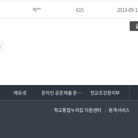
박**
615
2013-09-1
에듀넷
온라인 공문제출 문서24
전교조강원지부
학교통합누리집 지원센터
원격서비스