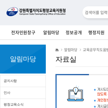
검
색
전자민원창구
알림마당
정보공개
행정지원
창
자
알림마당
교육공무직도움
료
알림마당
자료실
실
공지사항
게시되
인사
않도록
개인정보
평창교육소식
게시글에