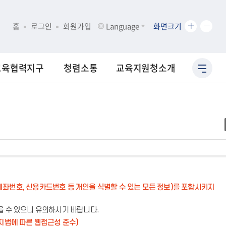
화
화
홈
로그인
회원가입
Language
화면크기
면
면
크
크
기
기
교육협력지구
청렴소통
교육지원청소개
사
확
축
이
대
소
트
맵
바
로
가
기
계좌번호, 신용카드번호 등 개인을 식별할 수 있는 모든 정보)를 포함시키지
을 수 있으니 유의하시기 바랍니다.
지법에 따른 웹접근성 준수)