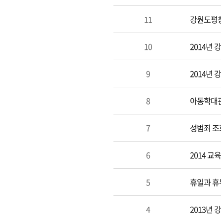
11
강원도평창
10
2014년
9
2014년
8
아동학대관
7
성범죄 조
6
2014 
5
휴일과 휴
4
2013년