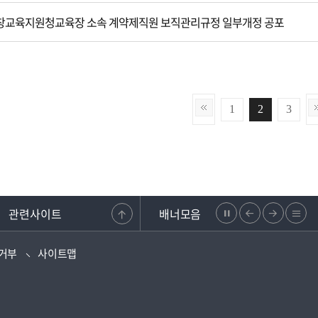
교육지원청교육장 소속 계약제직원 보직관리규정 일부개정 공포
1
2
3
관련사이트
배너모음
정
이
다
리
복지·보조금 부정신고센터
강원도교원단체총연합회
학교안전지원시스템
강원교육청지부
지
전
음
스
거부
사이트맵
으
으
트
로
로