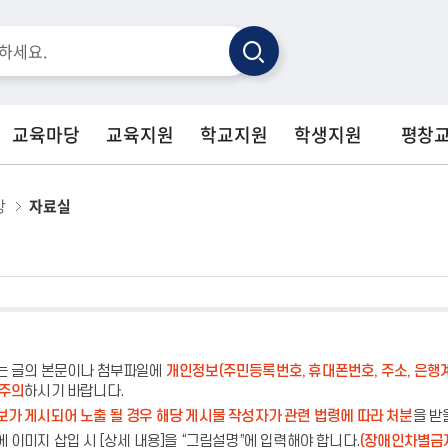
검
색
교육마당
교육지원
학교지원
학생지원
평창
방
자료실
는 글의 본문이나 첨부파일에
개인정보(주민등록번호, 휴대폰번호, 주소, 은행
 주의
하시기 바랍니다.
가 게시되어 노출 될 경우 해당 게시물 작성자가 관련 법령에 따라 처분
을 받
 이미지 삽입 시 [상세 내용]을 “그림설명”에 입력해야 합니다.
(장애인차별금