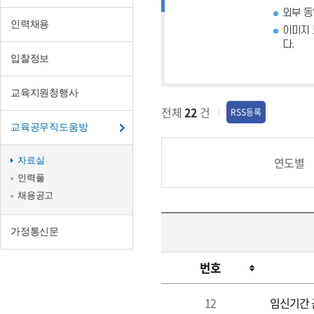
외부 동
인력채용
이미지 
다.
입찰정보
교육지원청행사
전체
22
건
RSS등록
교육공무직도움방
연도별
자료실
인력풀
채용공고
가정통신문
번호
12
임신기간 