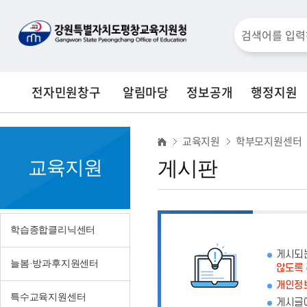
검
색
전자민원창구
알림마당
정보공개
행정지원
창
게
교육지원
학부모지원센터
시
교육지원
게시판
판
학습종합클리닉센터
게시되
늘봄·방과후지원센터
않도록
개인정보
특수교육지원센터
게시글에