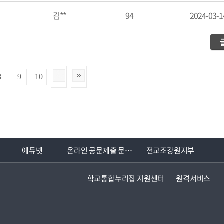
김**
94
2024-03-1
8
9
10
에듀넷
온라인 공문제출 문서24
전교조강원지부
학교통합누리집 지원센터
원격서비스