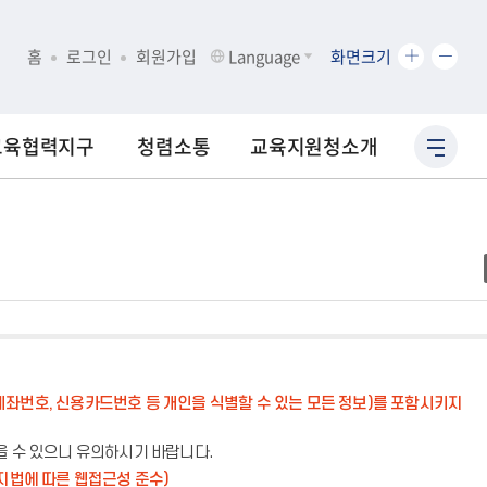
화
화
홈
로그인
회원가입
Language
화면크기
면
면
크
크
기
기
교육협력지구
청렴소통
교육지원청소개
사
확
축
이
대
소
트
맵
바
로
가
기
계좌번호, 신용카드번호 등 개인을 식별할 수 있는 모든 정보)를 포함시키지
을 수 있으니 유의하시기 바랍니다.
지법에 따른 웹접근성 준수)