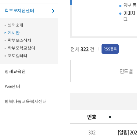
외부 동
학부모지원센터
이미지 
다.
센터소개
게시판
학부모소식지
전체
322
건
학부모학교참여
RSS등록
포토갤러리
연도별
영재교육원
Wee센터
행복나눔교육복지센터
번호
302
[알림] 