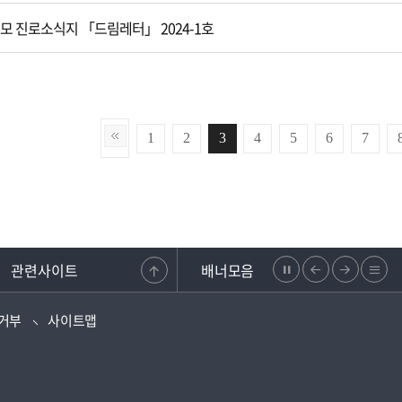
부모 진로소식지 「드림레터」 2024-1호
1
2
3
4
5
6
7
관련사이트
배너모음
정
이
다
리
복지·보조금 부정신고센터
강원도교원단체총연합회
학교안전지원시스템
강원교육청지부
지
전
음
스
거부
사이트맵
으
으
트
로
로