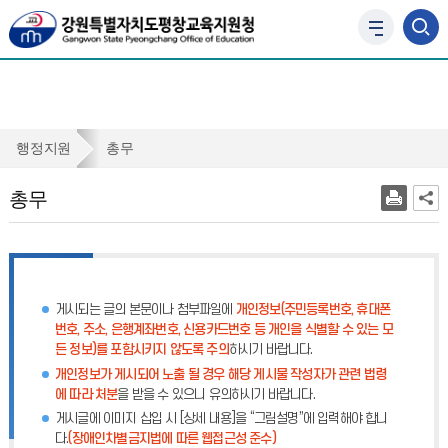
사
이
트
맵
바
로
총
행정지원
총무
가
무
기
총무
게시되는 글의 본문이나 첨부파일에
개인정보(주민등록번호, 휴대폰
번호, 주소, 은행계좌번호, 신용카드번호 등 개인을 식별할 수 있는 모
든 정보)를 포함시키지 않도록 주의
하시기 바랍니다.
개인정보가 게시되어 노출 될 경우 해당 게시물 작성자가 관련 법령
에 따라 처분
을 받을 수 있으니 유의하시기 바랍니다.
게시글에 이미지 삽입 시 [상세 내용]을 “그림설명”에 입력해야 합니
다.
(장애인차별금지법에 따른 웹접근성 준수)