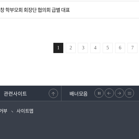
 평창 학부모회 회장단 협의회 급별 대표
1
2
3
4
5
6
7
관련사이트
배너모음
정
이
다
리
복지·보조금 부정신고센터
강원도교원단체총연합회
학교안전지원시스템
강원교육청지부
지
전
음
스
거부
사이트맵
으
으
트
로
로