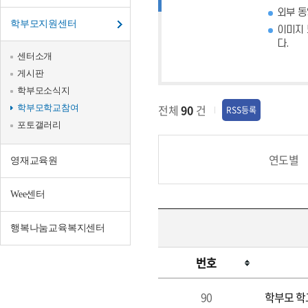
외부 동
학부모지원센터
이미지 
다.
센터소개
게시판
학부모소식지
전체
90
건
학부모학교참여
RSS등록
포토갤러리
연도별
영재교육원
Wee센터
행복나눔교육복지센터
번호
90
학부모 학