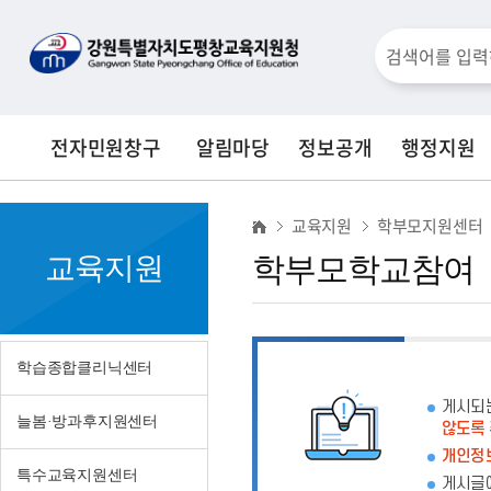
검
색
전자민원창구
알림마당
정보공개
행정지원
창
학
교육지원
학부모지원센터
부
교육지원
학부모학교참여
모
학
교
학습종합클리닉센터
참
게시되
늘봄·방과후지원센터
여
않도록
개인정보
특수교육지원센터
게시글에