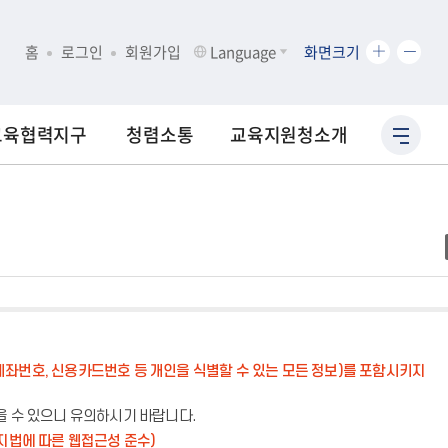
화
화
홈
로그인
회원가입
Language
화면크기
면
면
크
크
기
기
교육협력지구
청렴소통
교육지원청소개
사
확
축
이
대
소
트
맵
바
로
가
기
계좌번호, 신용카드번호 등 개인을 식별할 수 있는 모든 정보)를 포함시키지
을 수 있으니 유의하시기 바랍니다.
지법에 따른 웹접근성 준수)