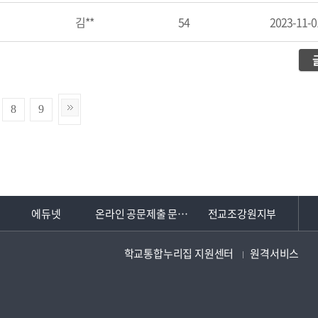
김**
54
2023-11-0
8
9
에듀넷
온라인 공문제출 문서24
전교조강원지부
학교통합누리집 지원센터
원격서비스