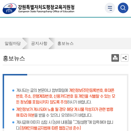
사
이
트
맵
바
로
홍
알림마당
공지사항
홍보뉴스
가
보
기
홍보뉴스
뉴
스
게시되는 글의 본문이나 첨부파일에
개인정보(주민등록번호, 휴대폰
번호, 주소, 은행계좌번호, 신용카드번호 등 개인을 식별할 수 있는 모
든 정보)를 포함시키지 않도록 주의
하시기 바랍니다.
개인정보가 게시되어 노출 될 경우 해당 게시물 작성자가 관련 법령
에 따라 처분
을 받을 수 있으니 유의하시기 바랍니다.
게시글에 이미지 삽입 시 [상세 내용]을 “그림설명”에 입력해야 합니
다.
(장애인차별금지법에 따른 웹접근성 준수)